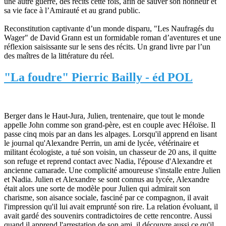
une autre guerre, des récits cette fois, afin de sauver son honneur et
sa vie face à l’Amirauté et au grand public.
Reconstitution captivante d’un monde disparu, "Les Naufragés du
Wager" de David Grann est un formidable roman d’aventures et une
réflexion saisissante sur le sens des récits. Un grand livre par l’un
des maîtres de la littérature du réel.
"La foudre" Pierric Bailly - éd POL
Berger dans le Haut-Jura, Julien, trentenaire, que tout le monde
appelle John comme son grand-père, est en couple avec Héloïse. Il
passe cinq mois par an dans les alpages. Lorsqu'il apprend en lisant
le journal qu'Alexandre Perrin, un ami de lycée, vétérinaire et
militant écologiste, a tué son voisin, un chasseur de 20 ans, il quitte
son refuge et reprend contact avec Nadia, l'épouse d'Alexandre et
ancienne camarade. Une complicité amoureuse s'installe entre Julien
et Nadia. Julien et Alexandre se sont connus au lycée, Alexandre
était alors une sorte de modèle pour Julien qui admirait son
charisme, son aisance sociale, fasciné par ce compagnon, il avait
l'impression qu'il lui avait emprunté son rire. La relation évoluant, il
avait gardé des souvenirs contradictoires de cette rencontre. Aussi
quand il apprend l'arrestation de son ami, il découvre aussi ce qu'il