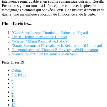
intelligence remarquable et un souffle romanesque puissant, Rosella
Postorino signe un roman à la fois épique et intime, inspirée de
témoignages d'enfants qui ont vécu l'exil. Une histoire d'amour et de
guerre, une magnifique évocation de l'innocence et de la perte.
Plus d'articles...
"Gare Saint-Lazare" Dominique Fabre - éd Fayard
"Trust" Hernan Diaz - éd de l'Olivier
"Western" Maria Pourchet - éd Stock
"Sarah, Suzanne et l'écrivain" Eric Reinhardt - éd Gallimard
"Le grand secours" Thomas B. Reverdy - éd Flammarion
"Pauvre folle" Chloé Delaume - éd du Seuil
Page 11 sur 39
Début
Précédent
6
7
8
9
10
11
12