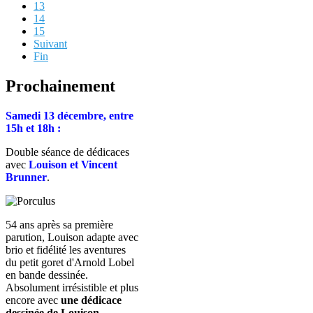
13
14
15
Suivant
Fin
Prochainement
Samedi 13 décembre, entre
15h et 18h :
Double séance de dédicaces
avec
Louison et Vincent
Brunner
.
54 ans après sa première
parution, Louison adapte avec
brio et fidélité les aventures
du petit goret d'Arnold Lobel
en bande dessinée.
Absolument irrésistible et plus
encore avec
une dédicace
dessinée de Louison.