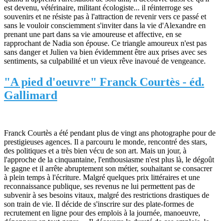
est devenu, vétérinaire, militant écologiste... il réinterroge ses
souvenirs et ne résiste pas à l'attraction de revenir vers ce passé et
sans le vouloir consciemment s'inviter dans la vie d'Alexandre en
prenant une part dans sa vie amoureuse et affective, en se
rapprochant de Nadia son épouse. Ce triangle amoureux n'est pas
sans danger et Julien va bien évidemment être aux prises avec ses
sentiments, sa culpabilité et un vieux rêve inavoué de vengeance.
"A pied d'oeuvre" Franck Courtès - éd.
Gallimard
Franck Courtès a été pendant plus de vingt ans photographe pour de
prestigieuses agences. Il a parcouru le monde, rencontré des stars,
des politiques et a très bien vécu de son art. Mais un jour, à
l'approche de la cinquantaine, l'enthousiasme n'est plus là, le dégoût
le gagne et il arrête abruptement son métier, souhaitant se consacrer
à plein temps à l'écriture. Malgré quelques prix littéraires et une
reconnaissance publique, ses revenus ne lui permettent pas de
subvenir à ses besoins vitaux, malgré des restrictions drastiques de
son train de vie. Il décide de s'inscrire sur des plate-formes de
recrutement en ligne pour des emplois à la journée, manoeuvre,