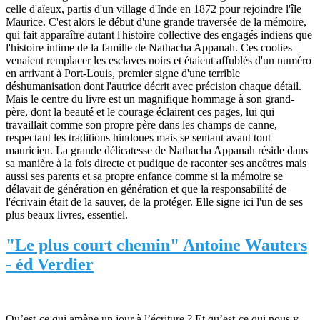
celle d'aïeux, partis d'un village d'Inde en 1872 pour rejoindre l'île
Maurice. C'est alors le début d'une grande traversée de la mémoire,
qui fait apparaître autant l'histoire collective des engagés indiens que
l'histoire intime de la famille de Nathacha Appanah. Ces coolies
venaient remplacer les esclaves noirs et étaient affublés d'un numéro
en arrivant à Port-Louis, premier signe d'une terrible
déshumanisation dont l'autrice décrit avec précision chaque détail.
Mais le centre du livre est un magnifique hommage à son grand-
père, dont la beauté et le courage éclairent ces pages, lui qui
travaillait comme son propre père dans les champs de canne,
respectant les traditions hindoues mais se sentant avant tout
mauricien. La grande délicatesse de Nathacha Appanah réside dans
sa manière à la fois directe et pudique de raconter ses ancêtres mais
aussi ses parents et sa propre enfance comme si la mémoire se
délavait de génération en génération et que la responsabilité de
l'écrivain était de la sauver, de la protéger. Elle signe ici l'un de ses
plus beaux livres, essentiel.
"Le plus court chemin" Antoine Wauters
- éd Verdier
Qu’est-ce qui amène un jour à l’écriture ? Et qu’est-ce qui nous y