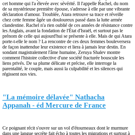
cet homme qui l'a élevée avec sévérité. Il l'appelle Rachel, du nom
de sa mystérieuse première épouse, s'adresse à elle par une vibrante
déclaration d'amour. Troublée, Atara retrouve sa trace et réveille
chez cette femme âgée un douloureux passé dans la lutte armée
clandestine. Rachel n'a rien oublié de ces années de résistance contre
les Anglais, avant la fondation de l'État d'Israël, et surtout pas le
prénom de celle qui aujourd'hui se présente à elle. Mais de qui Atara
porte-t-elle le nom ? La rencontre de ces deux femmes bouleversera
de façon inattendue leur existence et liera à jamais leur destin. En
sondant magistralement l'âme humaine, Zeruya Shalev montre
comment l'histoire collective d'une société fracturée bouscule les
liens privés. De sa plume délicate et précise, elle interroge la
parentalité, le couple, mais aussi la culpabilité et les silences qui
régissent nos vies.
"La mémoire délavée" Nathacha
Appanah - éd Mercure de France
Ce poignant récit s'ouvre sur un vol d'étourneaux dont le murmure
dans une langue secrète fait écho à toutes les migrations et surtout à