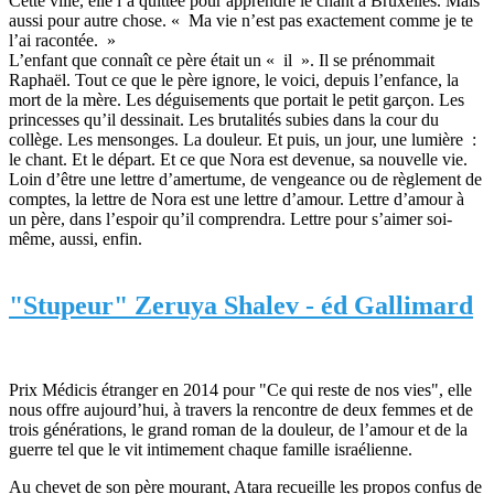
Cette ville, elle l’a quittée pour apprendre le chant à Bruxelles. Mais
aussi pour autre chose. « Ma vie n’est pas exactement comme je te
l’ai racontée. »
L’enfant que connaît ce père était un « il ». Il se prénommait
Raphaël. Tout ce que le père ignore, le voici, depuis l’enfance, la
mort de la mère. Les déguisements que portait le petit garçon. Les
princesses qu’il dessinait. Les brutalités subies dans la cour du
collège. Les mensonges. La douleur. Et puis, un jour, une lumière :
le chant. Et le départ. Et ce que Nora est devenue, sa nouvelle vie.
Loin d’être une lettre d’amertume, de vengeance ou de règlement de
comptes, la lettre de Nora est une lettre d’amour. Lettre d’amour à
un père, dans l’espoir qu’il comprendra. Lettre pour s’aimer soi-
même, aussi, enfin.
"Stupeur" Zeruya Shalev - éd Gallimard
Prix Médicis étranger en 2014 pour "Ce qui reste de nos vies", elle
nous offre aujourd’hui, à travers la rencontre de deux femmes et de
trois générations, le grand roman de la douleur, de l’amour et de la
guerre tel que le vit intimement chaque famille israélienne.
Au chevet de son père mourant, Atara recueille les propos confus de