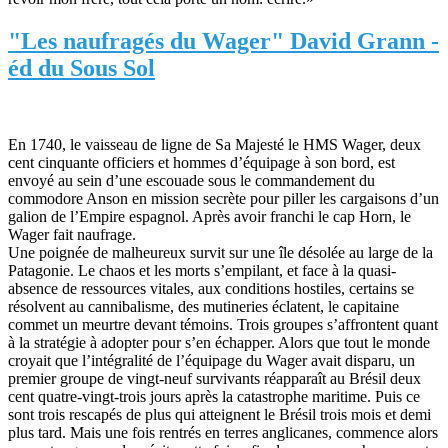
"Les naufragés du Wager" David Grann -
éd du Sous Sol
En 1740, le vaisseau de ligne de Sa Majesté le HMS Wager, deux
cent cinquante officiers et hommes d’équipage à son bord, est
envoyé au sein d’une escouade sous le commandement du
commodore Anson en mission secrète pour piller les cargaisons d’un
galion de l’Empire espagnol. Après avoir franchi le cap Horn, le
Wager fait naufrage.
Une poignée de malheureux survit sur une île désolée au large de la
Patagonie. Le chaos et les morts s’empilant, et face à la quasi-
absence de ressources vitales, aux conditions hostiles, certains se
résolvent au cannibalisme, des mutineries éclatent, le capitaine
commet un meurtre devant témoins. Trois groupes s’affrontent quant
à la stratégie à adopter pour s’en échapper. Alors que tout le monde
croyait que l’intégralité de l’équipage du Wager avait disparu, un
premier groupe de vingt-neuf survivants réapparaît au Brésil deux
cent quatre-vingt-trois jours après la catastrophe maritime. Puis ce
sont trois rescapés de plus qui atteignent le Brésil trois mois et demi
plus tard. Mais une fois rentrés en terres anglicanes, commence alors