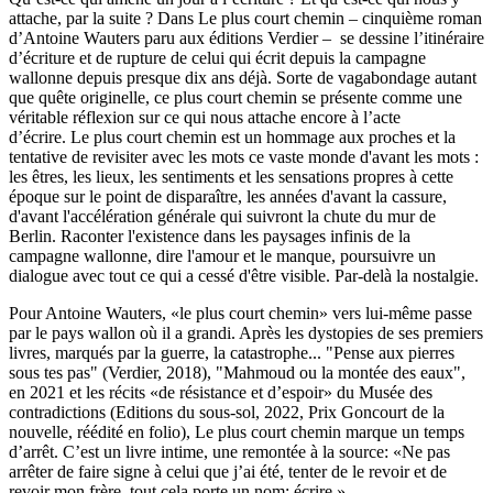
attache, par la suite ? Dans Le plus court chemin – cinquième roman
d’Antoine Wauters paru aux éditions Verdier – se dessine l’itinéraire
d’écriture et de rupture de celui qui écrit depuis la campagne
wallonne depuis presque dix ans déjà. Sorte de vagabondage autant
que quête originelle, ce plus court chemin se présente comme une
véritable réflexion sur ce qui nous attache encore à l’acte
d’écrire. Le plus court chemin est un hommage aux proches et la
tentative de revisiter avec les mots ce vaste monde d'avant les mots :
les êtres, les lieux, les sentiments et les sensations propres à cette
époque sur le point de disparaître, les années d'avant la cassure,
d'avant l'accélération générale qui suivront la chute du mur de
Berlin. Raconter l'existence dans les paysages infinis de la
campagne wallonne, dire l'amour et le manque, poursuivre un
dialogue avec tout ce qui a cessé d'être visible. Par-delà la nostalgie.
Pour Antoine Wauters, «le plus court chemin» vers lui-même passe
par le pays wallon où il a grandi. Après les dystopies de ses premiers
livres, marqués par la guerre, la catastrophe... "Pense aux pierres
sous tes pas" (Verdier, 2018), "Mahmoud ou la montée des eaux",
en 2021 et les récits «de résistance et d’espoir» du Musée des
contradictions (Editions du sous-sol, 2022, Prix Goncourt de la
nouvelle, réédité en folio), Le plus court chemin marque un temps
d’arrêt. C’est un livre intime, une remontée à la source: «Ne pas
arrêter de faire signe à celui que j’ai été, tenter de le revoir et de
revoir mon frère, tout cela porte un nom: écrire.»