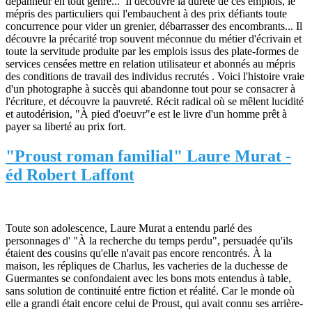
dépanneur en tout genre... Il découvre la dureté de ces emplois, le
mépris des particuliers qui l'embauchent à des prix défiants toute
concurrence pour vider un grenier, débarrasser des encombrants... Il
découvre la précarité trop souvent méconnue du métier d'écrivain et
toute la servitude produite par les emplois issus des plate-formes de
services censées mettre en relation utilisateur et abonnés au mépris
des conditions de travail des individus recrutés . Voici l'histoire vraie
d'un photographe à succès qui abandonne tout pour se consacrer à
l'écriture, et découvre la pauvreté. Récit radical où se mêlent lucidité
et autodérision, "À pied d'oeuvr"e est le livre d'un homme prêt à
payer sa liberté au prix fort.
"Proust roman familial" Laure Murat -
éd Robert Laffont
Toute son adolescence, Laure Murat a entendu parlé des
personnages d' "À la recherche du temps perdu", persuadée qu'ils
étaient des cousins qu'elle n'avait pas encore rencontrés. À la
maison, les répliques de Charlus, les vacheries de la duchesse de
Guermantes se confondaient avec les bons mots entendus à table,
sans solution de continuité entre fiction et réalité. Car le monde où
elle a grandi était encore celui de Proust, qui avait connu ses arrière-