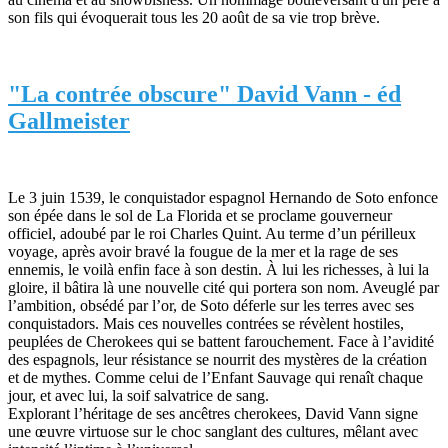
son fils qui évoquerait tous les 20 août de sa vie trop brève.
"La contrée obscure" David Vann - éd
Gallmeister
Le 3 juin 1539, le conquistador espagnol Hernando de Soto enfonce
son épée dans le sol de La Florida et se proclame gouverneur
officiel, adoubé par le roi Charles Quint. Au terme d’un périlleux
voyage, après avoir bravé la fougue de la mer et la rage de ses
ennemis, le voilà enfin face à son destin. À lui les richesses, à lui la
gloire, il bâtira là une nouvelle cité qui portera son nom. Aveuglé par
l’ambition, obsédé par l’or, de Soto déferle sur les terres avec ses
conquistadors. Mais ces nouvelles contrées se révèlent hostiles,
peuplées de Cherokees qui se battent farouchement. Face à l’avidité
des espagnols, leur résistance se nourrit des mystères de la création
et de mythes. Comme celui de l’Enfant Sauvage qui renaît chaque
jour, et avec lui, la soif salvatrice de sang.
Explorant l’héritage de ses ancêtres cherokees, David Vann signe
une œuvre virtuose sur le choc sanglant des cultures, mêlant avec