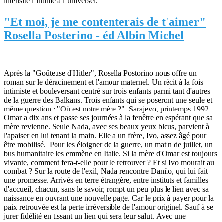
intensité l’intime à l’universel.
"Et moi, je me contenterais de t'aimer"
Rosella Posterino - éd Albin Michel
Après la "Goûteuse d'Hitler", Rosella Postorino nous offre un
roman sur le déracinement et l'amour maternel. Un récit à la fois
intimiste et bouleversant centré sur trois enfants parmi tant d'autres
de la guerre des Balkans. Trois enfants qui se poseront une seule et
même question : "Où est notre mère ?". Sarajevo, printemps 1992.
Omar a dix ans et passe ses journées à la fenêtre en espérant que sa
mère revienne. Seule Nada, avec ses beaux yeux bleus, parvient à
l'apaiser en lui tenant la main. Elle a un frère, Ivo, assez âgé pour
être mobilisé. Pour les éloigner de la guerre, un matin de juillet, un
bus humanitaire les emmène en Italie. Si la mère d'Omar est toujours
vivante, comment fera-t-elle pour le retrouver ? Et si Ivo mourait au
combat ? Sur la route de l'exil, Nada rencontre Danilo, qui lui fait
une promesse. Arrivés en terre étrangère, entre instituts et familles
d'accueil, chacun, sans le savoir, rompt un peu plus le lien avec sa
naissance en ouvrant une nouvelle page. Car le prix à payer pour la
paix retrouvée est la perte irréversible de l'amour originel. Sauf à se
jurer fidélité en tissant un lien qui sera leur salut. Avec une