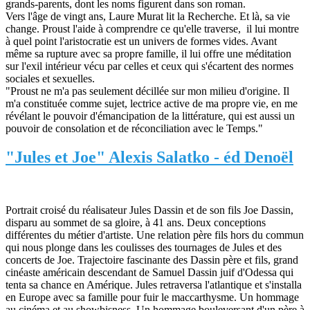
grands-parents, dont les noms figurent dans son roman.
Vers l'âge de vingt ans, Laure Murat lit la Recherche. Et là, sa vie
change. Proust l'aide à comprendre ce qu'elle traverse, il lui montre
à quel point l'aristocratie est un univers de formes vides. Avant
même sa rupture avec sa propre famille, il lui offre une méditation
sur l'exil intérieur vécu par celles et ceux qui s'écartent des normes
sociales et sexuelles.
"Proust ne m'a pas seulement décillée sur mon milieu d'origine. Il
m'a constituée comme sujet, lectrice active de ma propre vie, en me
révélant le pouvoir d'émancipation de la littérature, qui est aussi un
pouvoir de consolation et de réconciliation avec le Temps."
"Jules et Joe" Alexis Salatko - éd Denoël
Portrait croisé du réalisateur Jules Dassin et de son fils Joe Dassin,
disparu au sommet de sa gloire, à 41 ans. Deux conceptions
différentes du métier d'artiste. Une relation père fils hors du commun
qui nous plonge dans les coulisses des tournages de Jules et des
concerts de Joe. Trajectoire fascinante des Dassin père et fils, grand
cinéaste américain descendant de Samuel Dassin juif d'Odessa qui
tenta sa chance en Amérique. Jules retraversa l'atlantique et s'installa
en Europe avec sa famille pour fuir le maccarthysme. Un hommage
au cinéma et au showbisness. Un hommage bouleversant d'un père à