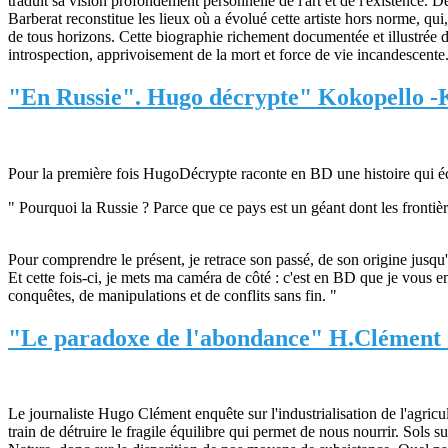
traduit sa vision profondément personnelle de l'art et de l'existence.
Barberat reconstitue les lieux où a évolué cette artiste hors norme, qui
de tous horizons. Cette biographie richement documentée et illustrée do
introspection, apprivoisement de la mort et force de vie incandescente
"En Russie". Hugo décrypte" Kokopello -Kr
Pour la première fois HugoDécrypte raconte en BD une histoire qui éclai
" Pourquoi la Russie ? Parce que ce pays est un géant dont les frontière
Pour comprendre le présent, je retrace son passé, de son origine jusqu'
Et cette fois-ci, je mets ma caméra de côté : c'est en BD que je vous
conquêtes, de manipulations et de conflits sans fin. "
"Le paradoxe de l'abondance" H.Clément 
Le journaliste Hugo Clément enquête sur l'industrialisation de l'agric
train de détruire le fragile équilibre qui permet de nous nourrir. Sols 