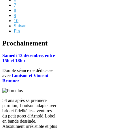
7
8
9
10
Suivant
Fin
Prochainement
Samedi 13 décembre, entre
15h et 18h :
Double séance de dédicaces
avec
Louison et Vincent
Brunner
.
54 ans après sa première
parution, Louison adapte avec
brio et fidélité les aventures
du petit goret d'Arnold Lobel
en bande dessinée.
Absolument irrésistible et plus