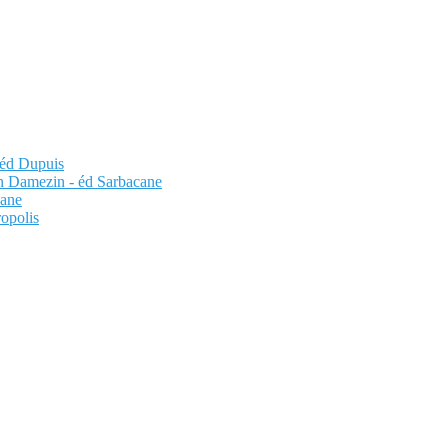
 éd Dupuis
nn Damezin - éd Sarbacane
cane
ropolis