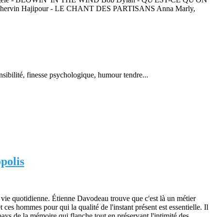
rvin Hajipour - LE CHANT DES PARTISANS Anna Marly,
nsibilité, finesse psychologique, humour tendre...
polis
r vie quotidienne. Étienne Davodeau trouve que c'est là un métier
 ces hommes pour qui la qualité de l'instant présent est essentielle. Il
 pays de la mémoire qui flanche tout en préservant l'intimité des