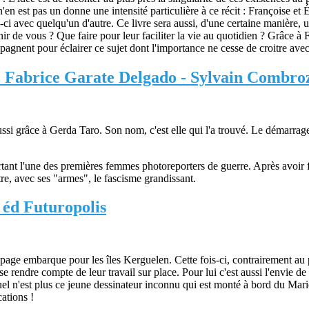
en est pas un donne une intensité particulière à ce récit : Françoise et
ui-ci avec quelqu'un d'autre. Ce livre sera aussi, d'une certaine manière,
r de vous ? Que faire pour leur faciliter la vie au quotidien ? Grâce à
agnent pour éclairer ce sujet dont l'importance ne cesse de croitre avec 
Fabrice Garate Delgado - Sylvain Combroze
ssi grâce à Gerda Taro. Son nom, c'est elle qui l'a trouvé. Le démarrage d
rtant l'une des premières femmes photoreporters de guerre. Après avoir
tre, avec ses "armes", le fascisme grandissant.
éd Futuropolis
mbarque pour les îles Kerguelen. Cette fois-ci, contrairement au prem
rendre compte de leur travail sur place. Pour lui c'est aussi l'envie de 
l n'est plus ce jeune dessinateur inconnu qui est monté à bord du Mari
cations !