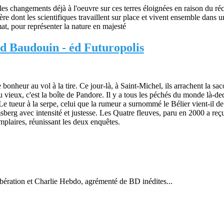
s changements déjà à l'oeuvre sur ces terres éloignées en raison du réc
re dont les scientifiques travaillent sur place et vivent ensemble dans
t, pour représenter la nature en majesté
d Baudouin - éd Futuropolis
heur au vol à la tire. Ce jour-là, à Saint-Michel, ils arrachent la saco
vieux, c'est la boîte de Pandore. Il y a tous les péchés du monde là-ded
e tueur à la serpe, celui que la rumeur a surnommé le Bélier vient-il d
sberg avec intensité et justesse. Les Quatre fleuves, paru en 2000 a re
emplaires, réunissant les deux enquêtes.
ibération et Charlie Hebdo, agrémenté de BD inédites...