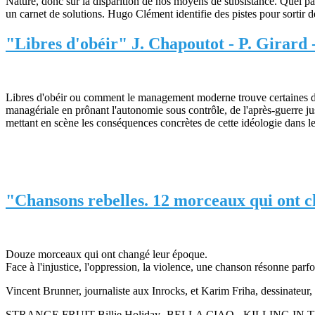
Nature, donc sur la disparition de nos moyens de subsistance. Quel par
un carnet de solutions. Hugo Clément identifie des pistes pour sortir 
"Libres d'obéir" J. Chapoutot - P. Girard
Libres d'obéir ou comment le management moderne trouve certaines de 
managériale en prônant l'autonomie sous contrôle, de l'après-guerre ju
mettant en scène les conséquences concrètes de cette idéologie dans l
"Chansons rebelles. 12 morceaux qui ont c
Douze morceaux qui ont changé leur époque.
Face à l'injustice, l'oppression, la violence, une chanson résonne parf
Vincent Brunner, journaliste aux Inrocks, et Karim Friha, dessinateur
STRANGE FRUIT Billie Holiday- BELLA CIAO - KILLING IN 