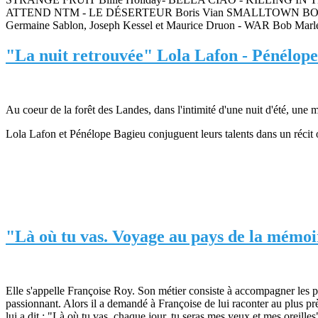
ATTEND NTM - LE DÉSERTEUR Boris Vian SMALLTOWN BOY Br
Germaine Sablon, Joseph Kessel et Maurice Druon - WAR Bob Marle
"La nuit retrouvée" Lola Lafon - Pénélope
Au coeur de la forêt des Landes, dans l'intimité d'une nuit d'été, une 
Lola Lafon et Pénélope Bagieu conjuguent leurs talents dans un récit où
"Là où tu vas. Voyage au pays de la mémoi
Elle s'appelle Françoise Roy. Son métier consiste à accompagner les p
passionnant. Alors il a demandé à Françoise de lui raconter au plus près
lui a dit : "Là où tu vas, chaque jour, tu seras mes yeux et mes oreille