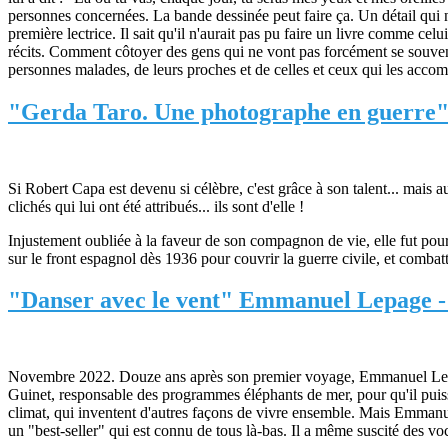
personnes concernées. La bande dessinée peut faire ça. Un détail qui n'
première lectrice. Il sait qu'il n'aurait pas pu faire un livre comme cel
récits. Comment côtoyer des gens qui ne vont pas forcément se souveni
personnes malades, de leurs proches et de celles et ceux qui les accomp
"Gerda Taro. Une photographe en guerre" 
Si Robert Capa est devenu si célèbre, c'est grâce à son talent... mais au
clichés qui lui ont été attribués... ils sont d'elle !
Injustement oubliée à la faveur de son compagnon de vie, elle fut pou
sur le front espagnol dès 1936 pour couvrir la guerre civile, et combat
"Danser avec le vent" Emmanuel Lepage - 
Novembre 2022. Douze ans après son premier voyage, Emmanuel Lepage e
Guinet, responsable des programmes éléphants de mer, pour qu'il puisse 
climat, qui inventent d'autres façons de vivre ensemble. Mais Emmanue
un "best-seller" qui est connu de tous là-bas. Il a même suscité des vo