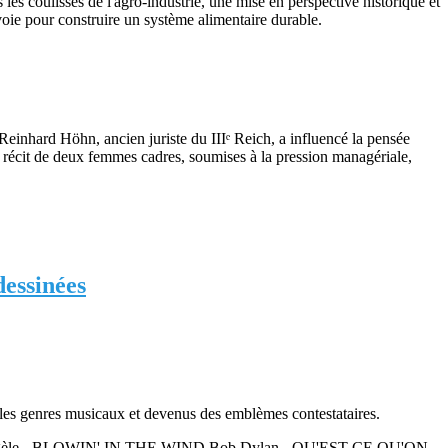
es coulisses de l'agro-industrie, une mise en perspective historique et
voie pour construire un système alimentaire durable.
einhard Höhn, ancien juriste du IIIᵉ Reich, a influencé la pensée
e récit de deux femmes cadres, soumises à la pression managériale,
dessinées
s les genres musicaux et devenus des emblèmes contestataires.
gèle - BLOWIN' IN THE WIND Bob Dylan - QU'EST-CE QU'ON