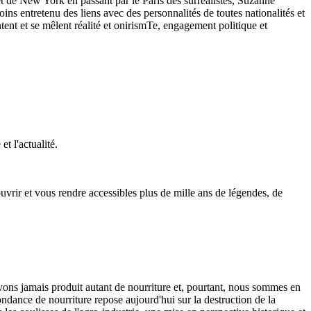
et de New York en passant par le Paris des surréalistes, Suzanne
oins entretenu des liens avec des personnalités de toutes nationalités et
tent et se mêlent réalité et onirismTe, engagement politique et
t l'actualité.
vrir et vous rendre accessibles plus de mille ans de légendes, de
avons jamais produit autant de nourriture et, pourtant, nous sommes en
bondance de nourriture repose aujourd'hui sur la destruction de la