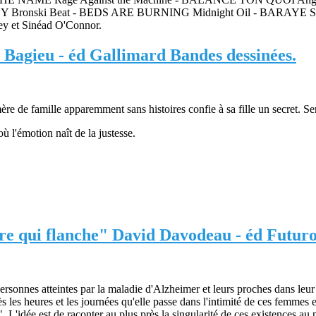
onski Beat - BEDS ARE BURNING Midnight Oil - BARAYE She
y et Sinéad O'Connor.
 Bagieu - éd Gallimard Bandes dessinées.
mère de famille apparemment sans histoires confie à sa fille un secret. Se
 l'émotion naît de la justesse.
re qui flanche" David Davodeau - éd Futuro
ersonnes atteintes par la maladie d'Alzheimer et leurs proches dans leu
 les heures et les journées qu'elle passe dans l'intimité de ces femmes et
s". L'idée est de raconter au plus près la singularité de ces existences au