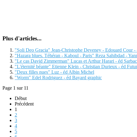
Plus d'articles...
"Soli Deo Gracia" Jean-Christophe Deveney - Edouard Cour -
"Hazara blues. Téhéran - Kaboul - Paris" Reza Sahibdad - Ya
"Le cas David Zimmerman" Lucas et Arthur Harari - éd Sarba
"L'éternité béante" Etienne Klein - Christian Durieux - éd Futu
"Deux filles nues" Luz - éd Albin Michel
"Worm" Edel Rodriguez - éd Bayard graphic
Page 1 sur 11
Début
Précédent
1
2
3
4
5
6