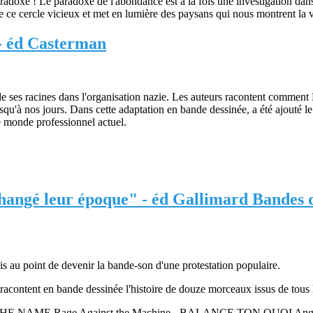
adoxe ! Le paradoxe de l'abondance est à la fois une investigation dans l
de ce cercle vicieux et met en lumière des paysans qui nous montrent la 
 - éd Casterman
ses racines dans l'organisation nazie. Les auteurs racontent comment R
squ'à nos jours. Dans cette adaptation en bande dessinée, a été ajouté l
e monde professionnel actuel.
hangé leur époque" - éd Gallimard Bandes 
ois au point de devenir la bande-son d'une protestation populaire.
, racontent en bande dessinée l'histoire de douze morceaux issus de tou
THE NAME Rage Against the Machine - BALANCE TON QUOI An