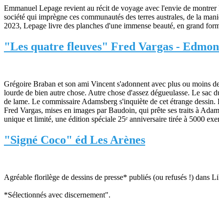
Emmanuel Lepage revient au récit de voyage avec l'envie de montrer le
société qui imprègne ces communautés des terres australes, de la maniè
2023, Lepage livre des planches d'une immense beauté, en grand forma
"Les quatre fleuves" Fred Vargas - Edmon
Grégoire Braban et son ami Vincent s'adonnent avec plus ou moins de bon
lourde de bien autre chose. Autre chose d'assez dégueulasse. Le sac du 
de lame. Le commissaire Adamsberg s'inquiète de cet étrange dessin. L
Fred Vargas, mises en images par Baudoin, qui prête ses traits à Adam
unique et limité, une édition spéciale 25ᵉ anniversaire tirée à 5000 ex
"Signé Coco" éd Les Arènes
Agréable florilège de dessins de presse* publiés (ou refusés !) dans L
*Sélectionnés avec discernement".