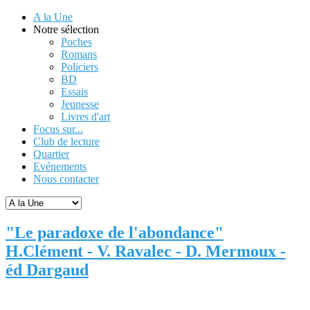
A la Une
Notre sélection
Poches
Romans
Policiers
BD
Essais
Jeunesse
Livres d'art
Focus sur...
Club de lecture
Quartier
Evénements
Nous contacter
"Le paradoxe de l'abondance"
H.Clément - V. Ravalec - D. Mermoux -
éd Dargaud