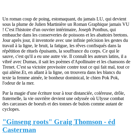
Un roman coup de poing, estomaquant, du jamais LU, qui devient
sous la plume de Julien Martinière un Roman Graphique jamais VU
! C'est l'histoire d'un ouvrier intérimaire, Joseph Ponthus, qui
embauche dans les conserveries de poissons et les abattoirs bretons.
Jour après jour, il inventorie avec une infinie précision les gestes du
travail à la ligne, le bruit, la fatigue, les rêves confisqués dans la
répétition de rituels épuisants, la souffrance du corps. Ce qui le
sauve, c'est qu'il a eu une autre vie. Il connaît les auteurs latins, il a
vibré avec Dumas, il sait les poèmes d'Apollinaire et les chansons de
Trenet. C'est sa victoire provisoire contre tout ce qui fait mal, tout ce
qui aliène.Et, en allant à la ligne, on trouvera dans les blancs du
texte la femme aimée, le bonheur dominical, le chien Pok Pok,
l'odeur de la mer.
Par la magie d'une écriture tour à tour distanciée, coléreuse, drôle,
fraternelle, la vie ouvrière devient une odyssée où Ulysse combat
des carcasses de boeufs et des tonnes de bulots comme autant de
cyclopes.
"Ginseng roots" Graig Thomson - éd
Casterman