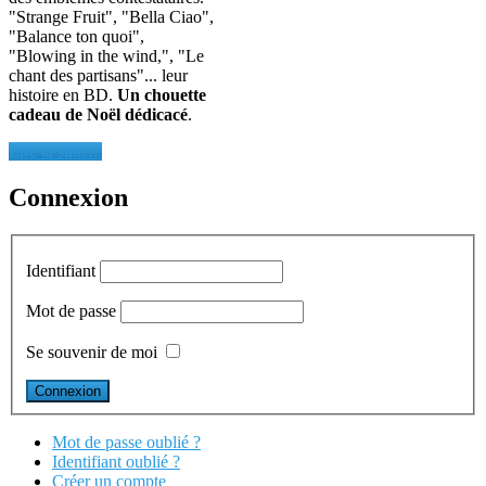
"Strange Fruit", "Bella Ciao",
"Balance ton quoi",
"Blowing in the wind,", "Le
chant des partisans"... leur
histoire en BD.
Un chouette
cadeau de Noël dédicacé
.
Lire la suite...
Connexion
Identifiant
Mot de passe
Se souvenir de moi
Mot de passe oublié ?
Identifiant oublié ?
Créer un compte