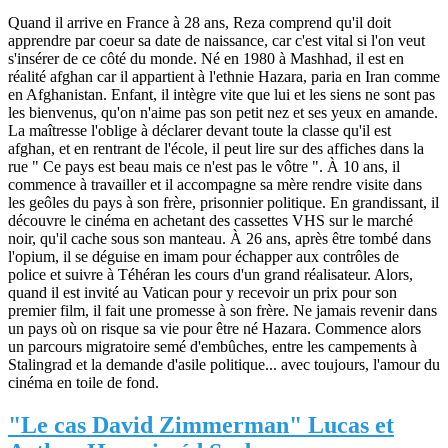
Quand il arrive en France à 28 ans, Reza comprend qu'il doit
apprendre par coeur sa date de naissance, car c'est vital si l'on veut
s'insérer de ce côté du monde. Né en 1980 à Mashhad, il est en
réalité afghan car il appartient à l'ethnie Hazara, paria en Iran comme
en Afghanistan. Enfant, il intègre vite que lui et les siens ne sont pas
les bienvenus, qu'on n'aime pas son petit nez et ses yeux en amande.
La maîtresse l'oblige à déclarer devant toute la classe qu'il est
afghan, et en rentrant de l'école, il peut lire sur des affiches dans la
rue " Ce pays est beau mais ce n'est pas le vôtre ". À 10 ans, il
commence à travailler et il accompagne sa mère rendre visite dans
les geôles du pays à son frère, prisonnier politique. En grandissant, il
découvre le cinéma en achetant des cassettes VHS sur le marché
noir, qu'il cache sous son manteau. À 26 ans, après être tombé dans
l'opium, il se déguise en imam pour échapper aux contrôles de
police et suivre à Téhéran les cours d'un grand réalisateur. Alors,
quand il est invité au Vatican pour y recevoir un prix pour son
premier film, il fait une promesse à son frère. Ne jamais revenir dans
un pays où on risque sa vie pour être né Hazara. Commence alors
un parcours migratoire semé d'embûches, entre les campements à
Stalingrad et la demande d'asile politique... avec toujours, l'amour du
cinéma en toile de fond.
"Le cas David Zimmerman" Lucas et