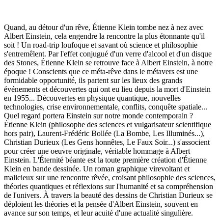
Quand, au détour d'un rêve, Étienne Klein tombe nez à nez avec
Albert Einstein, cela engendre la rencontre la plus étonnante qu'il
soit ! Un road-trip loufoque et savant où science et philosophie
s'entremêlent. Par l'effet conjugué d'un verre d'alcool et d'un disque
des Stones, Étienne Klein se retrouve face à Albert Einstein, à notre
époque ! Conscients que ce méta-rêve dans le métavers est une
formidable opportunité, ils partent sur les lieux des grands
événements et découvertes qui ont eu lieu depuis la mort d'Einstein
en 1955... Découvertes en physique quantique, nouvelles
technologies, crise environnementale, conflits, conquête spatiale...
Quel regard portera Einstein sur notre monde contemporain ?
Étienne Klein (philosophe des sciences et vulgarisateur scientifique
hors pair), Laurent-Frédéric Bollée (La Bombe, Les Illuminés...),
Christian Durieux (Les Gens honnêtes, Le Faux Soir...) s'associent
pour créer une oeuvre originale, véritable hommage à Albert
Einstein. L'Éternité béante est la toute première création d'Étienne
Klein en bande dessinée. Un roman graphique virevoltant et
malicieux sur une rencontre rêvée, croisant philosophie des sciences,
théories quantiques et réflexions sur l'humanité et sa compréhension
de l'univers. À travers la beauté des dessins de Christian Durieux se
déploient les théories et la pensée d'Albert Einstein, souvent en
avance sur son temps, et leur acuité d'une actualité singulière.