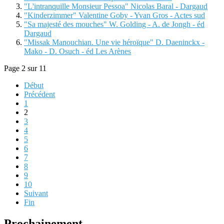
"L'intranquille Monsieur Pessoa" Nicolas Baral - Dargaud
"Kinderzimmer" Valentine Goby - Yvan Gros - Actes sud
"Sa majesté des mouches" W. Golding - A. de Jongh - éd
Dargaud
"Missak Manouchian. Une vie héroïque" D. Daeninckx -
Mako - D. Osuch - éd Les Arènes
Page 2 sur 11
Début
Précédent
1
2
3
4
5
6
7
8
9
10
Suivant
Fin
Prochainement