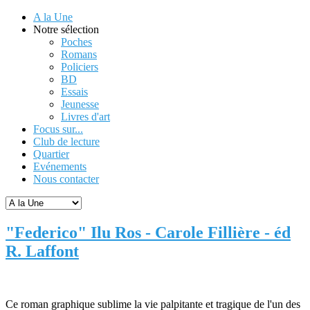
A la Une
Notre sélection
Poches
Romans
Policiers
BD
Essais
Jeunesse
Livres d'art
Focus sur...
Club de lecture
Quartier
Evénements
Nous contacter
"Federico" Ilu Ros - Carole Fillière - éd
R. Laffont
Ce roman graphique sublime la vie palpitante et tragique de l'un des