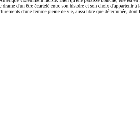
mérique violemment raciste. Bien qu'elle paraisse blanche, elle est en réa
e drame d'un être écartelé entre son histoire et son choix d'appartenir 
déchirements d'une femme pleine de vie, aussi libre que déterminée, dont