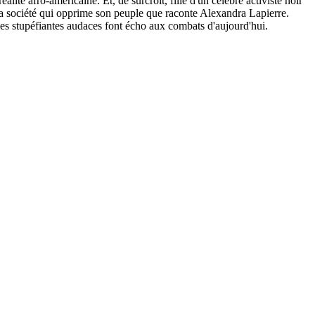
lité afro-américaine. Et, de surcroît, fille d'un célèbre activiste noir
à la société qui opprime son peuple que raconte Alexandra Lapierre.
 les stupéfiantes audaces font écho aux combats d'aujourd'hui.