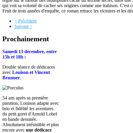
règne sur le monde des bibliophiles cache un terrible secret, dans une A
qui voit sa volonté de cacher ses origines comme une trahison. C'est c
Fruit de trois années d'enquête, ce roman retrace les victoires et les 
< Précédent
Suivant >
Prochainement
Samedi 13 décembre, entre
15h et 18h :
Double séance de dédicaces
avec
Louison et Vincent
Brunner
.
54 ans après sa première
parution, Louison adapte avec
brio et fidélité les aventures
du petit goret d'Arnold Lobel
en bande dessinée.
Absolument irrésistible et plus
encore avec
une dédicace