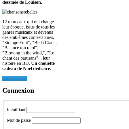
dessinée de Louison.
12 morceaux qui ont changé
leur époque, issus de tous les
genres musicaux et devenus
des emblèmes contestataires.
"Strange Fruit", "Bella Ciao",
"Balance ton quoi",
"Blowing in the wind,", "Le
chant des partisans"... leur
histoire en BD.
Un chouette
cadeau de Noël dédicacé
.
Lire la suite...
Connexion
Identifiant
Mot de passe