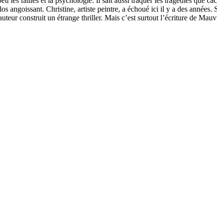
les failles et la psychologie. Il sait aussi traquer les tragédies que 
os angoissant. Christine, artiste peintre, a échoué ici il y a des années
uteur construit un étrange thriller. Mais c’est surtout l’écriture de Mau