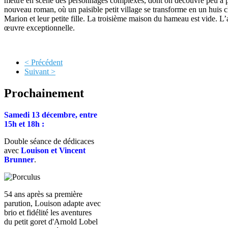
mettre en scène des personnages complexes, dont on découvre peu à peu 
nouveau roman, où un paisible petit village se transforme en un huis cl
Marion et leur petite fille. La troisième maison du hameau est vide. L’a
œuvre exceptionnelle.
< Précédent
Suivant >
Prochainement
Samedi 13 décembre, entre
15h et 18h :
Double séance de dédicaces
avec
Louison et Vincent
Brunner
.
54 ans après sa première
parution, Louison adapte avec
brio et fidélité les aventures
du petit goret d'Arnold Lobel