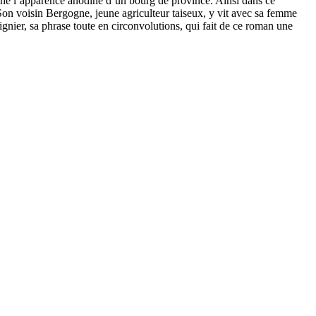
cache l’apparence anodine d’un bourg de province. Ainsi dans ce
. Son voisin Bergogne, jeune agriculteur taiseux, y vit avec sa femme
vignier, sa phrase toute en circonvolutions, qui fait de ce roman une