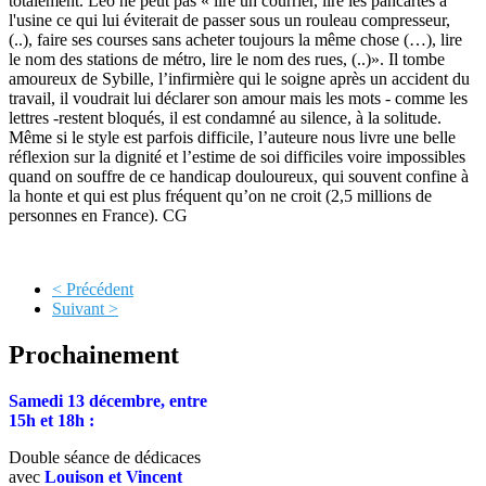
totalement.
Léo ne peut pas « lire un courrier, lire les pancartes à
l'usine ce qui lui éviterait de passer sous un rouleau compresseur,
(..), faire ses courses sans acheter toujours la même chose (…), lire
le nom des stations de métro, lire le nom des rues, (..)». Il tombe
amoureux de Sybille, l’infirmière qui le soigne après un accident du
travail, il voudrait lui déclarer son amour mais les mots - comme les
lettres -restent bloqués, il est condamné au silence, à la solitude.
Même si le style est parfois difficile, l’
auteure nous livre une belle
réflexion sur la dignité et l’estime de soi difficiles voire impossibles
quand on souffre de ce handicap douloureux, qui souvent confine à
la honte et qui est plus fréquent qu’on ne croit (2,5 millions de
personnes en France). CG
< Précédent
Suivant >
Prochainement
Samedi 13 décembre, entre
15h et 18h :
Double séance de dédicaces
avec
Louison et Vincent