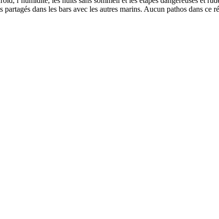
froid, l’humidité, les nuits sans sommeil et les étapes dangereuses et rud
artagés dans les bars avec les autres marins. Aucun pathos dans ce réc