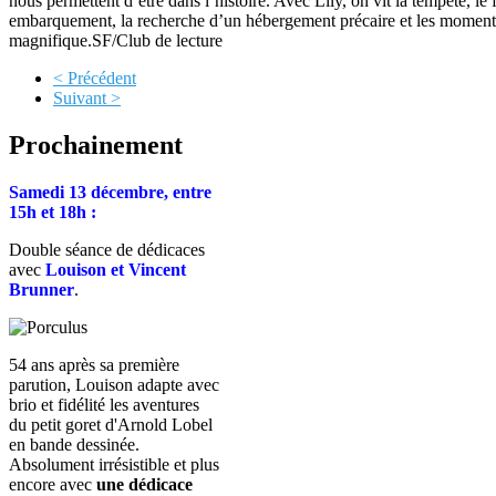
nous permettent d’être dans l’histoire. Avec Lily, on vit la tempête, le 
embarquement, la recherche d’un hébergement précaire et les moments p
magnifique.SF/Club de lecture
< Précédent
Suivant >
Prochainement
Samedi 13 décembre, entre
15h et 18h :
Double séance de dédicaces
avec
Louison et Vincent
Brunner
.
54 ans après sa première
parution, Louison adapte avec
brio et fidélité les aventures
du petit goret d'Arnold Lobel
en bande dessinée.
Absolument irrésistible et plus
encore avec
une dédicace