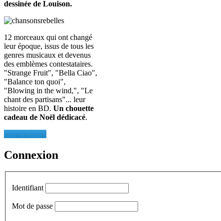
dessinée de Louison.
12 morceaux qui ont changé
leur époque, issus de tous les
genres musicaux et devenus
des emblèmes contestataires.
"Strange Fruit", "Bella Ciao",
"Balance ton quoi",
"Blowing in the wind,", "Le
chant des partisans"... leur
histoire en BD.
Un chouette
cadeau de Noël dédicacé
.
Lire la suite...
Connexion
Identifiant
Mot de passe