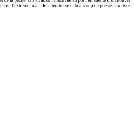
es de la pêche. On vit aussi l’inactivité au port, en attente d’un nouvel
it de l’extrême, mais de la tendresse et beaucoup de poésie. Un livre