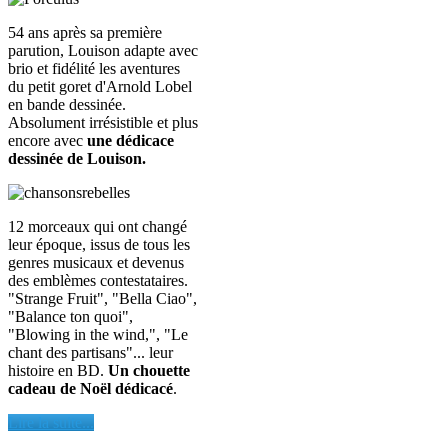
54 ans après sa première
parution, Louison adapte avec
brio et fidélité les aventures
du petit goret d'Arnold Lobel
en bande dessinée.
Absolument irrésistible et plus
encore avec
une dédicace
dessinée de Louison.
12 morceaux qui ont changé
leur époque, issus de tous les
genres musicaux et devenus
des emblèmes contestataires.
"Strange Fruit", "Bella Ciao",
"Balance ton quoi",
"Blowing in the wind,", "Le
chant des partisans"... leur
histoire en BD.
Un chouette
cadeau de Noël dédicacé
.
Lire la suite...