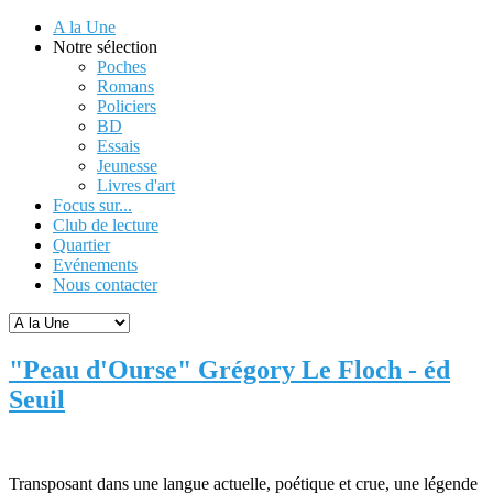
A la Une
Notre sélection
Poches
Romans
Policiers
BD
Essais
Jeunesse
Livres d'art
Focus sur...
Club de lecture
Quartier
Evénements
Nous contacter
"Peau d'Ourse" Grégory Le Floch - éd
Seuil
Transposant dans une langue actuelle, poétique et crue, une légende