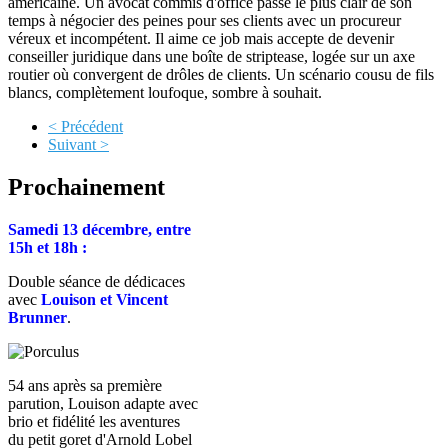
américaine. Un avocat commis d'office passe le plus clair de son
temps à négocier des peines pour ses clients avec un procureur
véreux et incompétent. Il aime ce job mais accepte de devenir
conseiller juridique dans une boîte de striptease, logée sur un axe
routier où convergent de drôles de clients. Un scénario cousu de fils
blancs, complètement loufoque, sombre à souhait.
< Précédent
Suivant >
Prochainement
Samedi 13 décembre, entre
15h et 18h :
Double séance de dédicaces
avec
Louison et Vincent
Brunner
.
54 ans après sa première
parution, Louison adapte avec
brio et fidélité les aventures
du petit goret d'Arnold Lobel