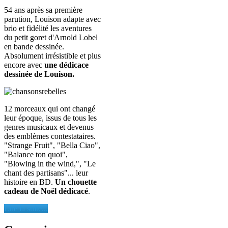
54 ans après sa première
parution, Louison adapte avec
brio et fidélité les aventures
du petit goret d'Arnold Lobel
en bande dessinée.
Absolument irrésistible et plus
encore avec
une dédicace
dessinée de Louison.
12 morceaux qui ont changé
leur époque, issus de tous les
genres musicaux et devenus
des emblèmes contestataires.
"Strange Fruit", "Bella Ciao",
"Balance ton quoi",
"Blowing in the wind,", "Le
chant des partisans"... leur
histoire en BD.
Un chouette
cadeau de Noël dédicacé
.
Lire la suite...