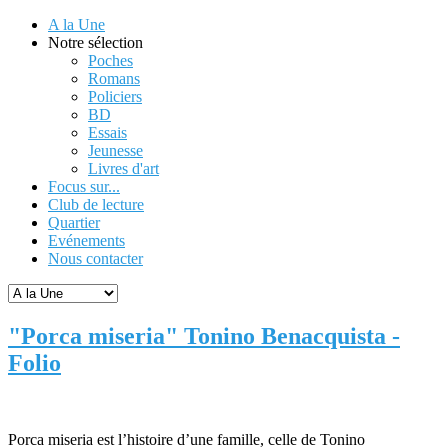
A la Une
Notre sélection
Poches
Romans
Policiers
BD
Essais
Jeunesse
Livres d'art
Focus sur...
Club de lecture
Quartier
Evénements
Nous contacter
"Porca miseria" Tonino Benacquista -
Folio
Porca miseria est l’histoire d’une famille, celle de Tonino