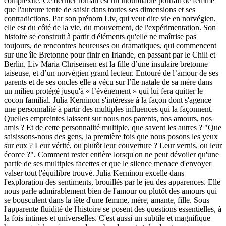
complexité. Ce dernier roman est un inoubliable portrait de femme
que l'auteure tente de saisir dans toutes ses dimensions et ses
contradictions. Par son prénom Liv, qui veut dire vie en norvégien,
elle est du côté de la vie, du mouvement, de l'expérimentation. Son
histoire se construit à partir d'éléments qu'elle ne maîtrise pas
toujours, de rencontres heureuses ou dramatiques, qui commencent
sur une île Bretonne pour finir en Irlande, en passant par le Chili et
Berlin. Liv Maria Chrisensen est la fille d’une insulaire bretonne
taiseuse, et d’un norvégien grand lecteur. Entouré de l’amour de ses
parents et de ses oncles elle a vécu sur l’île natale de sa mère dans
un milieu protégé jusqu'à « l’événement » qui lui fera quitter le
cocon familial.
Julia Kerninon s'intéresse à la façon dont s'agence
une personnalité à partir des multiples influences qui la façonnent.
Q
uelles empreintes laissent sur nous nos parents, nos amours, nos
amis ? Et de cette personnalité multiple, que savent les autres ? "Que
saisissons-nous des gens, la première fois que nous posons les yeux
sur eux ? Leur vérité, ou plutôt leur couverture ? Leur vernis, ou leur
écorce ?". Comment rester entière lorsqu'on ne peut dévoiler qu'une
partie de ses multiples facettes et que le silence menace d'envoyer
valser tout l'équilibre trouvé. Julia Kerninon excelle dans
l'exploration des sentiments, brouillés par le jeu des apparences. Elle
nous parle admirablement bien de l'amour ou plutôt des amours qui
se bousculent dans la tête d'une femme, mère, amante, fille. Sous
l'apparente fluidité de l'histoire se posent des questions essentielles, à
la fois intimes et universelles. C'est aussi un subtile et magnifique