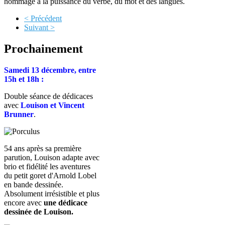
hommage à la puissance du verbe, du mot et des langues.
< Précédent
Suivant >
Prochainement
Samedi 13 décembre, entre
15h et 18h :
Double séance de dédicaces
avec
Louison et Vincent
Brunner
.
54 ans après sa première
parution, Louison adapte avec
brio et fidélité les aventures
du petit goret d'Arnold Lobel
en bande dessinée.
Absolument irrésistible et plus
encore avec
une dédicace
dessinée de Louison.