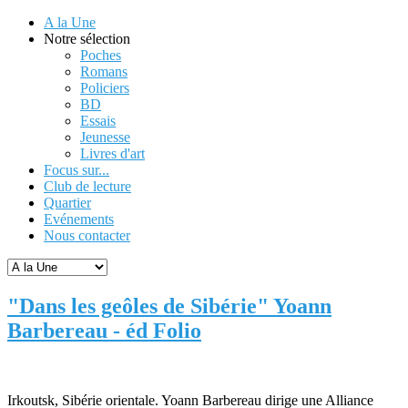
A la Une
Notre sélection
Poches
Romans
Policiers
BD
Essais
Jeunesse
Livres d'art
Focus sur...
Club de lecture
Quartier
Evénements
Nous contacter
"Dans les geôles de Sibérie" Yoann
Barbereau - éd Folio
Irkoutsk, Sibérie orientale. Yoann Barbereau dirige une Alliance