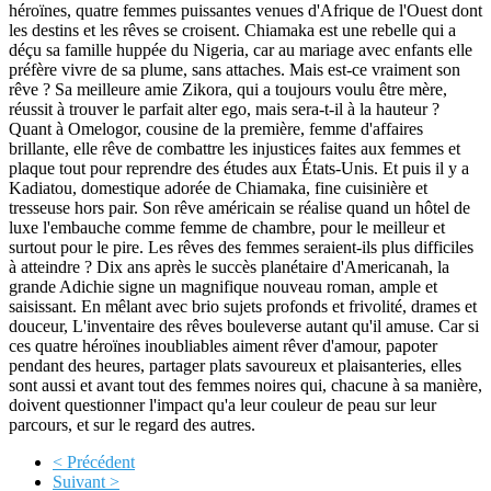
héroïnes, quatre femmes puissantes venues d'Afrique de l'Ouest dont
les destins et les rêves se croisent. Chiamaka est une rebelle qui a
déçu sa famille huppée du Nigeria, car au mariage avec enfants elle
préfère vivre de sa plume, sans attaches. Mais est-ce vraiment son
rêve ? Sa meilleure amie Zikora, qui a toujours voulu être mère,
réussit à trouver le parfait alter ego, mais sera-t-il à la hauteur ?
Quant à Omelogor, cousine de la première, femme d'affaires
brillante, elle rêve de combattre les injustices faites aux femmes et
plaque tout pour reprendre des études aux États-Unis. Et puis il y a
Kadiatou, domestique adorée de Chiamaka, fine cuisinière et
tresseuse hors pair. Son rêve américain se réalise quand un hôtel de
luxe l'embauche comme femme de chambre, pour le meilleur et
surtout pour le pire. Les rêves des femmes seraient-ils plus difficiles
à atteindre ? Dix ans après le succès planétaire d'Americanah, la
grande Adichie signe un magnifique nouveau roman, ample et
saisissant. En mêlant avec brio sujets profonds et frivolité, drames et
douceur, L'inventaire des rêves bouleverse autant qu'il amuse. Car si
ces quatre héroïnes inoubliables aiment rêver d'amour, papoter
pendant des heures, partager plats savoureux et plaisanteries, elles
sont aussi et avant tout des femmes noires qui, chacune à sa manière,
doivent questionner l'impact qu'a leur couleur de peau sur leur
parcours, et sur le regard des autres.
< Précédent
Suivant >