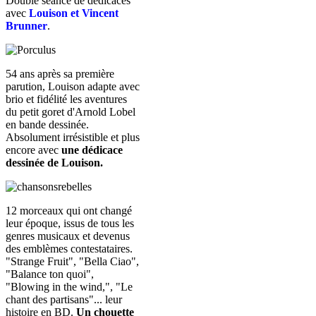
Double séance de dédicaces
avec
Louison et Vincent
Brunner
.
54 ans après sa première
parution, Louison adapte avec
brio et fidélité les aventures
du petit goret d'Arnold Lobel
en bande dessinée.
Absolument irrésistible et plus
encore avec
une dédicace
dessinée de Louison.
12 morceaux qui ont changé
leur époque, issus de tous les
genres musicaux et devenus
des emblèmes contestataires.
"Strange Fruit", "Bella Ciao",
"Balance ton quoi",
"Blowing in the wind,", "Le
chant des partisans"... leur
histoire en BD.
Un chouette