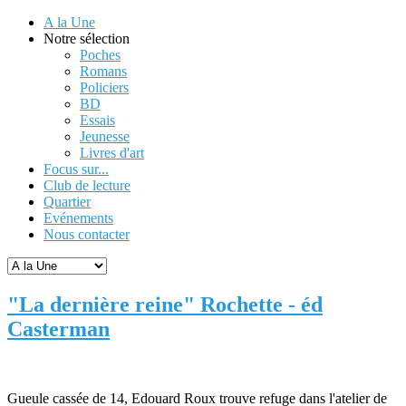
A la Une
Notre sélection
Poches
Romans
Policiers
BD
Essais
Jeunesse
Livres d'art
Focus sur...
Club de lecture
Quartier
Evénements
Nous contacter
"La dernière reine" Rochette - éd
Casterman
Gueule cassée de 14, Edouard Roux trouve refuge dans l'atelier de