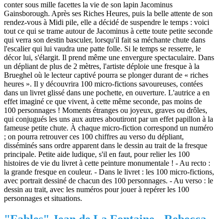
conter sous mille facettes la vie de son lapin Jacominus
Gainsborough. Après ses Riches Heures, puis la belle attente de son
rendez-vous à Midi pile, elle a décidé de suspendre le temps : voici
tout ce qui se trame autour de Jacominus à cette toute petite seconde
qui verra son destin basculer, lorsqu'il fait sa méchante chute dans
l'escalier qui lui vaudra une patte folle. Si le temps se resserre, le
décor lui, s'élargit. Il prend même une envergure spectaculaire. Dans
un dépliant de plus de 2 mètres, l'artiste déploie une fresque à la
Brueghel où le lecteur captivé pourra se plonger durant de « riches
heures ». Il y découvrira 100 micro-fictions savoureuses, contées
dans un livret glissé dans une pochette, en ouverture. L'autrice a en
effet imaginé ce que vivent, à cette même seconde, pas moins de
100 personnages ! Moments étranges ou joyeux, graves ou drôles,
qui conjugués les uns aux autres aboutiront par un effet papillon à la
fameuse petite chute. À chaque micro-fiction correspond un numéro
; on pourra retrouver ces 100 chiffres au verso du dépliant,
disséminés sans ordre apparent dans le dessin au trait de la fresque
principale. Petite aide ludique, s'il en faut, pour relier les 100
histoires de vie du livret à cette peinture monumentale ! - Au recto :
la grande fresque en couleur. - Dans le livret : les 100 micro-fictions,
avec portrait dessiné de chacun des 100 personnages. - Au verso : le
dessin au trait, avec les numéros pour jouer à repérer les 100
personnages et situations.
"Fables" Jean de La Fontaine - Rebecca