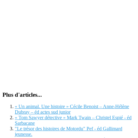
Plus d'articles...
« Un animal. Une histoire » Cécile Benoist – Anne-Hélène
Dubray – éd actes sud junior
« Tom Sawyer détective » Mark Twain – Christel Espié - éd
Sarbacane
"Le trésor des histoires de Motordu" Pef - éd Gallimard
jeunesse.