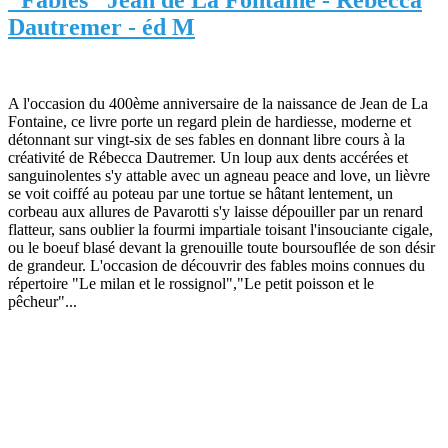
Dautremer - éd M
A l'occasion du 400ème anniversaire de la naissance de Jean de La
Fontaine, ce livre porte un regard plein de hardiesse, moderne et
détonnant sur vingt-six de ses fables en donnant libre cours à la
créativité de Rébecca Dautremer. Un loup aux dents accérées et
sanguinolentes s'y attable avec un agneau peace and love, un lièvre
se voit coiffé au poteau par une tortue se hâtant lentement, un
corbeau aux allures de Pavarotti s'y laisse dépouiller par un renard
flatteur, sans oublier la fourmi impartiale toisant l'insouciante cigale,
ou le boeuf blasé devant la grenouille toute boursouflée de son désir
de grandeur. L'occasion de découvrir des fables moins connues du
répertoire "Le milan et le rossignol","Le petit poisson et le
pêcheur"...