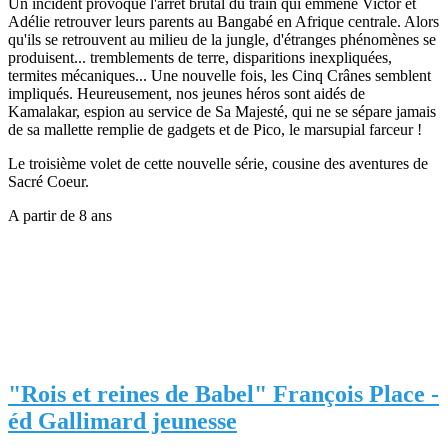
Un incident provoque l'arrêt brutal du train qui emmène Victor et
Adélie retrouver leurs parents au Bangabé en Afrique centrale. Alors
qu'ils se retrouvent au milieu de la jungle, d'étranges phénomènes se
produisent... tremblements de terre, disparitions inexpliquées,
termites mécaniques... Une nouvelle fois, les Cinq Crânes semblent
impliqués. Heureusement, nos jeunes héros sont aidés de
Kamalakar, espion au service de Sa Majesté, qui ne se sépare jamais
de sa mallette remplie de gadgets et de Pico, le marsupial farceur !
Le troisième volet de cette nouvelle série, cousine des aventures de
Sacré Coeur.
A partir de 8 ans
"Rois et reines de Babel" François Place -
éd Gallimard jeunesse