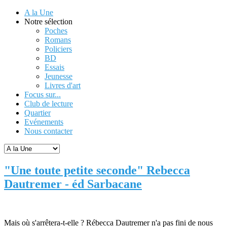
A la Une
Notre sélection
Poches
Romans
Policiers
BD
Essais
Jeunesse
Livres d'art
Focus sur...
Club de lecture
Quartier
Evénements
Nous contacter
"Une toute petite seconde" Rebecca
Dautremer - éd Sarbacane
Mais où s'arrêtera-t-elle ? Rébecca Dautremer n'a pas fini de nous