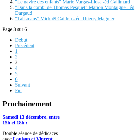
"Le navire des enfants" Mario Vargas-Llosa -éd Gallimard
"Dans la combi de Thomas Pesquet" Marion Montaigne - éd
Dargaud
"Talismans" Mickaël Caillou - éd Thierry Magnier
Page 3 sur 6
Début
Précédent
1
2
3
4
5
6
Suivant
Fin
Prochainement
Samedi 13 décembre, entre
15h et 18h :
Double séance de dédicaces
avec
Louison et Vincent